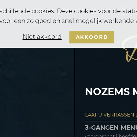
chillende cookies. Deze cookies voor de stat
voor een zo goed en snel mogelijk werkende 
D
Niet akkoord
AKKOORD
NOZEMS 
LAAT U VERRASSEN
3-GANGEN ME
voorgerecht | hoofdg