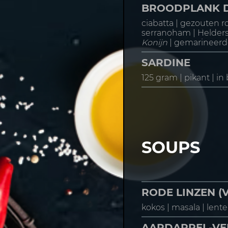
BROODPLANK 
ciabatta | gezouten ro
serranoham | Helder
Konijn
| gemarineerde
SARDINE
125 gram | pikant | in 
SOUPS
RODE LINZEN (V
kokos | masala | lente
AARDAPPEL-VEN