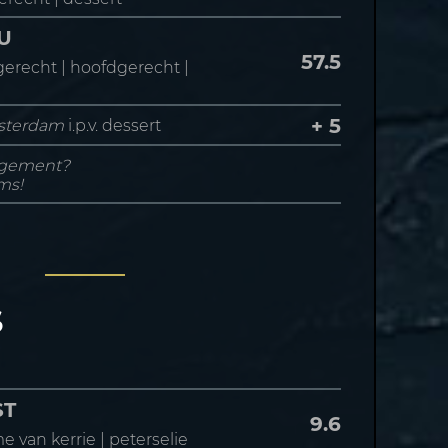
U
57.5
gerecht | hoofdgerecht |
+ 5
msterdam
i.p.v. dessert
ngement?
ms!
S
ST
9.6
e van kerrie | peterselie