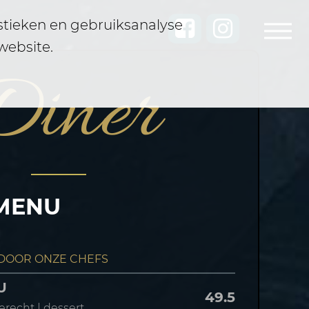
istieken en gebruiksanalyse
website.
iner
MENU
 DOOR ONZE CHEFS
NU
49.5
erecht | dessert