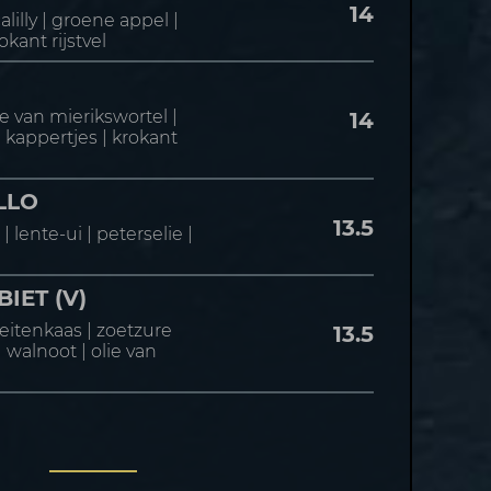
14
alilly | groene appel |
kant rijstvel
e van mierikswortel |
14
 | kappertjes | krokant
LLO
13.5
 lente-ui | peterselie |
IET (V)
eitenkaas | zoetzure
13.5
 walnoot | olie van