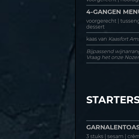
4-GANGEN MEN
voorgerecht | tussen
dessert
kaas van
Kaasfort A
Bijpassend wijnarra
‌Vraag het onze Noze
STARTER
GARNALENTOA
3 stuks | sesam | crèm