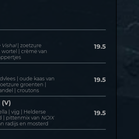
 Vishal
| zoetzure
19.5
wortel | crème van
appertjes
vlees | oude kaas van
19.5
zoetzure groenten |
andel | croutons
(V)
la | vijg | Helderse
19.5
 | pittenmix van
NOIX
an radijs en mosterd