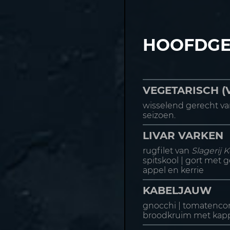
HOOFDGE
VEGETARISCH (
wisselend gerecht va
seizoen.
LIVAR VARKEN
rugfilet van
Slagerij 
spitskool | gort met 
appel en kerrie
KABELJAUW
gnocchi | tomatencom
broodkruim met kappe