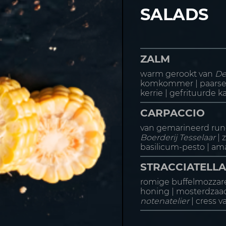
SALADS
ZALM
warm gerookt van
De
komkommer | paarse 
kerrie | gefrituurde k
CARPACCIO
van gemarineerd rund
Boerderij Tesselaar
| 
basilicum-pesto | am
STRACCIATELLA 
romige buffelmozzarel
honing | mosterdzaad
notenatelier
| cress v