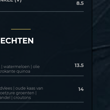
8.5
i
ECHTEN
13.5
| watermeloen | olie
 krokante quinoa
vlees | oude kaas van
14
 zoetzure groenten |
andel | croutons