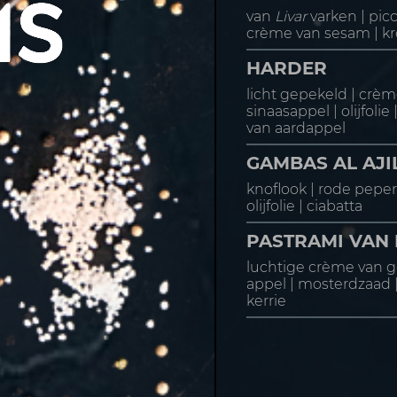
van
Livar
varken | picc
crème van sesam | kro
HARDER
licht gepekeld | crèm
sinaasappel | olijfolie
van aardappel
GAMBAS AL AJI
knoflook | rode peper |
olijfolie | ciabatta
PASTRAMI VAN B
luchtige crème van g
appel | mosterdzaad |
kerrie