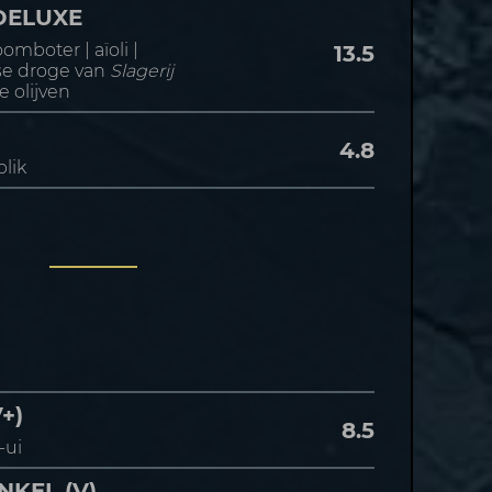
DELUXE
omboter | aïoli |
13.5
se droge van
Slagerij
 olijven
4.8
blik
+)
8.5
-ui
KEL (V)