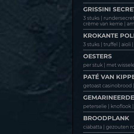
GRISSINI SECR
3 stuks | rundersecre
crème van kerrie | a
KROKANTE POL
3 stuks | truffel | aïo
OESTERS
per stuk | met wissel
PATÉ VAN KIPP
getoast casinobrood | 
GEMARINEERDE
peterselie | knoflook 
BROODPLANK
ciabatta | gezouten 