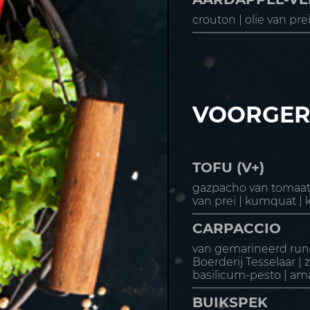
crouton | olie van pre
VOORGER
TOFU (V+)
gazpacho van tomaat 
van prei | kumquat |
CARPACCIO
van gemarineerd rund
Boerderij Tesselaar |
basilicum-pesto | am
BUIKSPEK