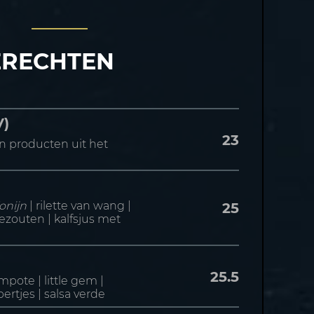
RECHTEN
V)
23
n producten uit het
Konijn
| rilette van wang |
25
gezouten | kalfsjus met
25.5
pote | little gem |
rtjes | salsa verde