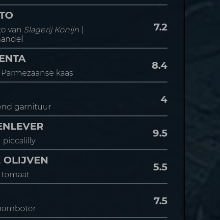
ETO
7.2
to van
Slagerij Konijn
|
mandel
ENTA
8.4
li | Parmezaanse kaas
4
end garnituur
ENLEVER
9.5
piccalilly
 OLIJVEN
5.5
| tomaat
7.5
roomboter